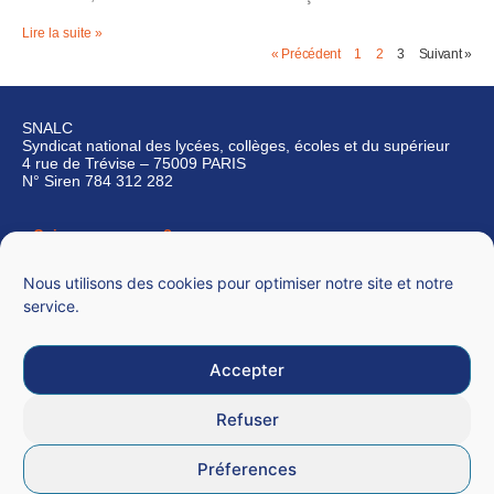
Lire la suite »
« Précédent
1
2
3
Suivant »
SNALC
Syndicat national des lycées, collèges, écoles et du supérieur
4 rue de Trévise – 75009 PARIS
N° Siren 784 312 282
Qui sommes-nous ?
Nous contacter
Nous utilisons des cookies pour optimiser notre site et notre
service.
Accepter
Mentions légales
Refuser
CGU
Préferences
Données personnelles