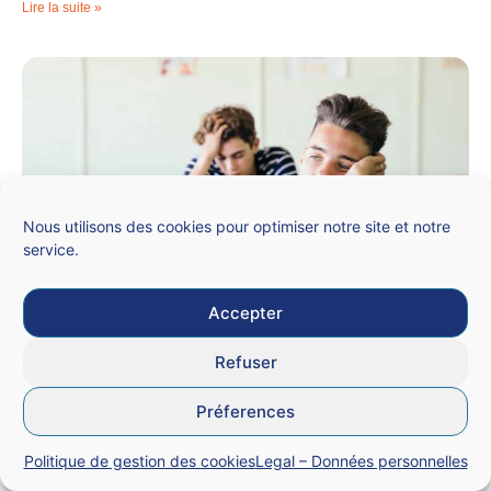
Lire la suite »
Nous utilisons des cookies pour optimiser notre site et notre
service.
Accepter
Temps de l’enfant et rythmes scolaires :
un serpent de mer à sornettes
Refuser
5 septembre 2025
Le SNALC n’a pas vocation à se prononcer sur l’étude des
Préferences
rythmes biologiques de l’enfant. En revanche, dès lors que la
chronobiologie sert de prétexte
Politique de gestion des cookies
Legal – Données personnelles