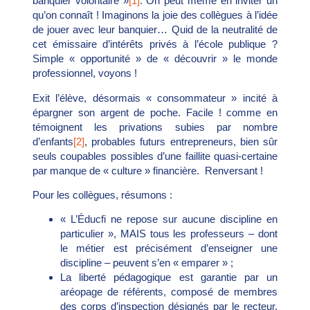
banquier volontaire »
[1]
. On peut même en inviter un
qu’on connaît ! Imaginons la joie des collègues à l’idée
de jouer avec leur banquier… Quid de la neutralité de
cet émissaire d’intérêts privés à l’école publique ?
Simple « opportunité » de « découvrir » le monde
professionnel, voyons !
Exit l’élève, désormais « consommateur » incité à
épargner son argent de poche. Facile ! comme en
témoignent les privations subies par nombre
d’enfants
[2]
, probables futurs entrepreneurs, bien sûr
seuls coupables possibles d’une faillite quasi-certaine
par manque de « culture » financière. Renversant !
Pour les collègues, résumons :
« L’Éducfi ne repose sur aucune discipline en
particulier », MAIS tous les professeurs – dont
le métier est précisément d’enseigner une
discipline – peuvent s’en « emparer » ;
La liberté pédagogique est garantie par un
aréopage de référents, composé de membres
des corps d’inspection désignés par le recteur,