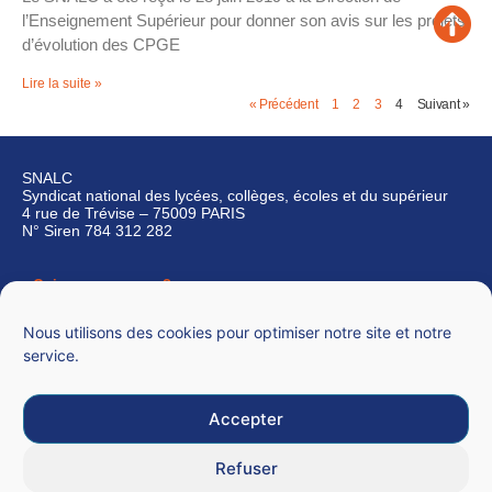
l’Enseignement Supérieur pour donner son avis sur les projets
d’évolution des CPGE
Lire la suite »
« Précédent
1
2
3
4
Suivant »
SNALC
Syndicat national des lycées, collèges, écoles et du supérieur
4 rue de Trévise – 75009 PARIS
N° Siren 784 312 282
Qui sommes-nous ?
Nous contacter
Nous utilisons des cookies pour optimiser notre site et notre
service.
Accepter
Mentions légales
Refuser