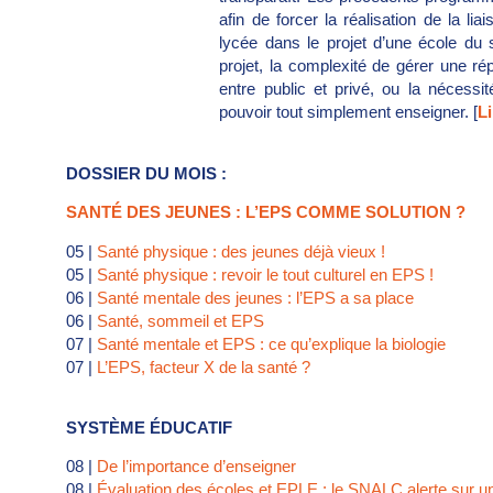
afin de forcer la réalisation de la lia
lycée dans le projet d’une école du 
projet, la complexité de gérer une ré
entre public et privé, ou la nécess
pouvoir tout simplement enseigner. [
Li
DOSSIER DU MOIS :
SANTÉ DES JEUNES : L’EPS COMME SOLUTION ?
05 |
Santé physique : des jeunes déjà vieux !
05 |
Santé physique : revoir le tout culturel en EPS !
06 |
Santé mentale des jeunes : l’EPS a sa place
06 |
Santé, sommeil et EPS
07 |
Santé mentale et EPS : ce qu’explique la biologie
07 |
L’EPS, facteur X de la santé ?
SYSTÈME ÉDUCATIF
08 |
De l’importance d’enseigner
08 |
Évaluation des écoles et EPLE : le SNALC alerte sur u