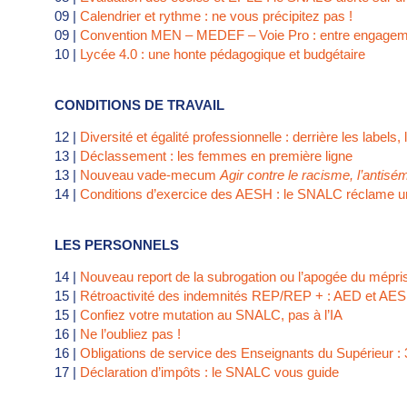
09 |
Calendrier et rythme : ne vous précipitez pas !
09 |
Convention MEN – MEDEF – Voie Pro : entre engagem
10 |
Lycée 4.0 : une honte pédagogique et budgétaire
CONDITIONS DE TRAVAIL
12 |
Diversité et égalité professionnelle : derrière les labels, 
13 |
Déclassement : les femmes en première ligne
13 |
Nouveau vade-mecum
Agir contre le racisme, l’antisé
14 |
Conditions d’exercice des AESH : le SNALC réclame un s
LES PERSONNELS
14 |
Nouveau report de la subrogation ou l’apogée du mépri
15 |
Rétroactivité des indemnités REP/REP + : AED et AESH 
15 |
Confiez votre mutation au SNALC, pas à l’IA
16 |
Ne l’oubliez pas !
16 |
Obligations de service des Enseignants du Supérieur :
17 |
Déclaration d’impôts : le SNALC vous guide