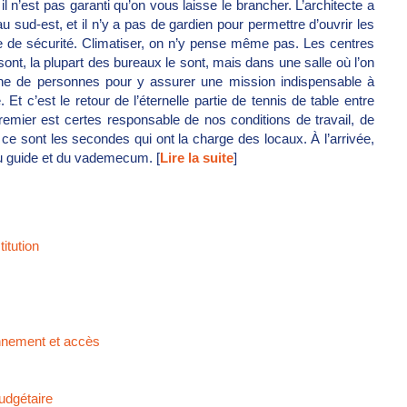
t il n’est pas garanti qu’on vous laisse le brancher. L’architecte a
au sud-est, et il n’y a pas de gardien pour permettre d’ouvrir les
he de sécurité. Climatiser, on n’y pense même pas. Les centres
nt, la plupart des bureaux le sont, mais dans une salle où l’on
ine de personnes pour y assurer une mission indispensable à
Et c’est le retour de l’éternelle partie de tennis de table entre
e premier est certes responsable de nos conditions de travail, de
 ce sont les secondes qui ont la charge des locaux. À l’arrivée,
du guide et du vademecum. [
Lire la suite
]
itution
ionnement et accès
budgétaire