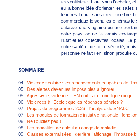
un ventilateur, il faut vous l’acheter, e
eu la bonne idée d’orienter les salles 
fenêtres la nuit sans créer une brèc
commerciaux le sont, les cinémas le so
entasse une vingtaine ou une trenta
notre pays, on ne l’a jamais envisagé. 
l’État et les collectivités locales. L
notre santé et de notre sécurité, mais
personne ne fait rien, sinon produire 
SOMMAIRE
04 |
Violence scolaire : les renoncements coupables de l’Inst
05 |
Des alertes devenues impossibles à ignorer
05 |
Agressivité, violence : l’EN doit tracer une ligne rouge
06 |
Violences à l’École : quelles réponses pénales ?
07 |
Projets de programmes 2026 : l’analyse du SNALC
07 |
Les modules de formation d’initiative nationale : fonct
08 |
Ne l’oubliez pas !
08 |
Les modalités de calcul du congé de maladie
09 |
Classes externalisées : derrière l’affichage, l’impasse 