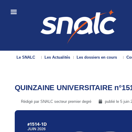
Le SNALC
Les Actualités
Les dossiers en cours
Con
QUINZAINE UNIVERSITAIRE n°151
Rédigé par SNALC secteur premier degré
publié le
5 juin