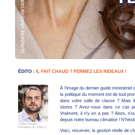
ÉDITO :
IL FAIT CHAUD ? FERMEZ LES RIDEAUX !
À l’image du dernier guide ministériel
la politique du moment est de tout prom
dans votre salle de classe ? Mais i
stores ? Avez-vous dans ce cas p
Vraiment, il n’y en a pas ? Alors, n’
depuis notre bureau climatisé ! N’hési
J-Rémi Girard
Président du SNALC
Voici, résumée, la gestion réelle de c