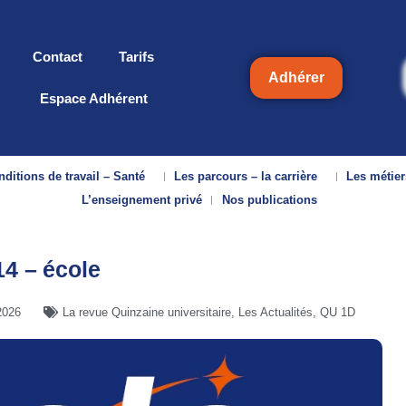
Contact
Tarifs
Adhérer
Espace Adhérent
ditions de travail – Santé
Les parcours – la carrière
Les métier
L’enseignement privé
Nos publications
4 – école
 2026
La revue Quinzaine universitaire
,
Les Actualités
,
QU 1D