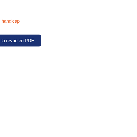
e handicap
r la revue en PDF