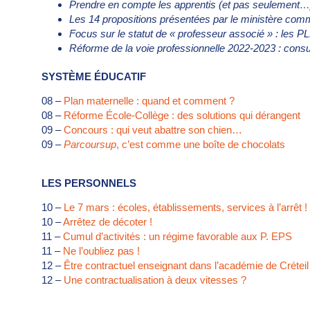
Prendre en compte les apprentis (et pas seulement…
Les 14 propositions présentées par le ministère co
Focus sur le statut de « professeur associé » : les P
Réforme de la voie professionnelle 2022-2023 : consu
SYSTÈME ÉDUCATIF
08 –
Plan maternelle : quand et comment ?
08 –
Réforme École-Collège : des solutions qui dérangent
09 –
Concours : qui veut abattre son chien…
09 –
Parcoursup
, c’est comme une boîte de chocolats
LES PERSONNELS
10 –
Le 7 mars : écoles, établissements, services à l’arrêt !
10 –
Arrêtez de décoter !
11 –
Cumul d’activités : un régime favorable aux P. EPS
11 –
Ne l’oubliez pas !
12 –
Être contractuel enseignant dans l’académie de Crétei
12 –
Une contractualisation à deux vitesses ?