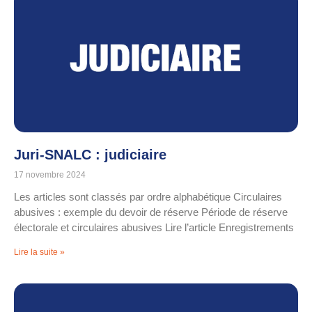
Juri-SNALC : judiciaire
17 novembre 2024
Les articles sont classés par ordre alphabétique Circulaires
abusives : exemple du devoir de réserve Période de réserve
électorale et circulaires abusives Lire l’article Enregistrements
Lire la suite »