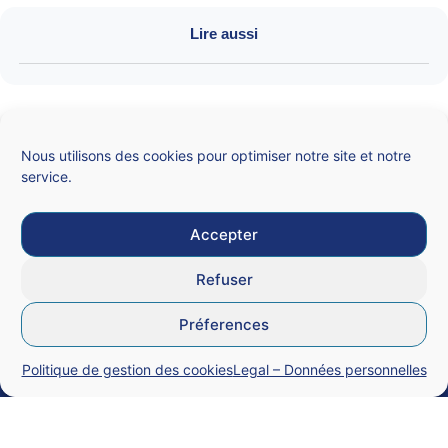
Lire aussi
Nous utilisons des cookies pour optimiser notre site et notre
SNALC
service.
Syndicat national des lycées, collèges, écoles et du supérieur
4 rue de Trévise – 75009 PARIS
N° Siren 784 312 282
Accepter
Qui sommes-nous ?
Refuser
Nous contacter
Préferences
Politique de gestion des cookies
Legal – Données personnelles
Mentions légales