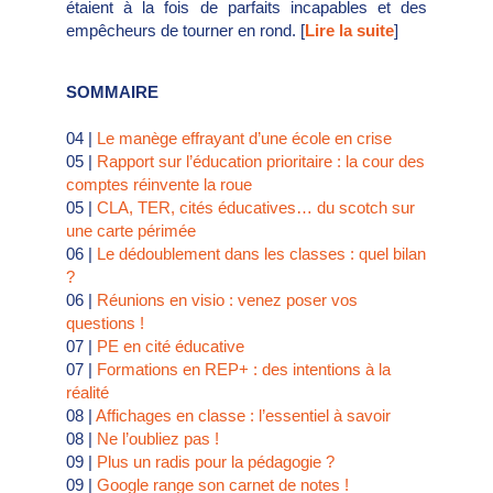
étaient à la fois de parfaits incapables et des
empêcheurs de tourner en rond. [
Lire la suite
]
SOMMAIRE
04 |
Le manège effrayant d’une école en crise
05 |
Rapport sur l’éducation prioritaire : la cour des
comptes réinvente la roue
05 |
CLA, TER, cités éducatives… du scotch sur
une carte périmée
06 |
Le dédoublement dans les classes : quel bilan
?
06 |
Réunions en visio : venez poser vos
questions !
07 |
PE en cité éducative
07 |
Formations en REP+ : des intentions à la
réalité
08 |
Affichages en classe : l’essentiel à savoir
08 |
Ne l’oubliez pas !
09 |
Plus un radis pour la pédagogie ?
09 |
Google range son carnet de notes !