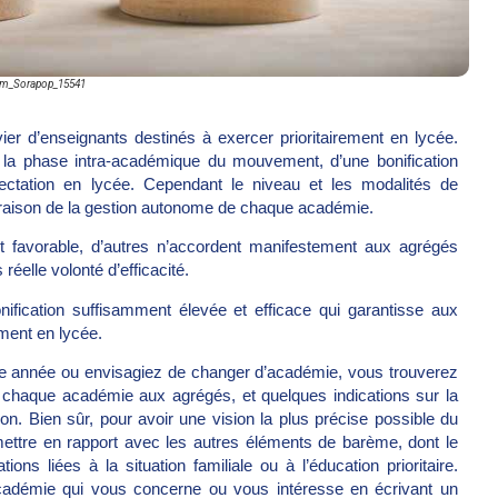
om_Sorapop_15541
ier d’enseignants destinés à exercer prioritairement en lycée.
s la phase intra-académique du mouvement, d’une bonification
ffectation en lycée. Cependant le niveau et les modalités de
en raison de la gestion autonome de chaque académie.
nt favorable, d’autres n’accordent manifestement aux agrégés
réelle volonté d’efficacité.
fication suffisamment élevée et efficace qui garantisse aux
ement en lycée.
e année ou envisagiez de changer d’académie, vous trouverez
 chaque académie aux agrégés, et quelques indications sur la
ion. Bien sûr, pour avoir une vision la plus précise possible du
 mettre en rapport avec les autres éléments de barème, dont le
ns liées à la situation familiale ou à l’éducation prioritaire.
cadémie qui vous concerne ou vous intéresse en écrivant un