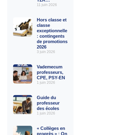
11 juin 2026
Hors classe et
classe
exceptionnelle
: contingents
de promotions
2026
3 juin 2026
Vademecum
professeurs,
CPE, PSY-EN
1 juin 2026
Guide du
professeur
des écoles
1 juin 2026
« Collèges en
progrès » : On