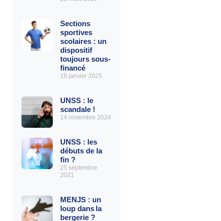
Sections
sportives
scolaires : un
dispositif
toujours sous-
financé
16 janvier 2025
UNSS : le
scandale !
14 novembre 2024
UNSS : les
débuts de la
fin ?
25 septembre
2021
MENJS : un
loup dans la
bergerie ?