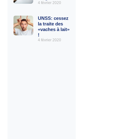
4 février 2020
UNSS: cessez
la traite des
«vaches à lait»
!
4 février 2020