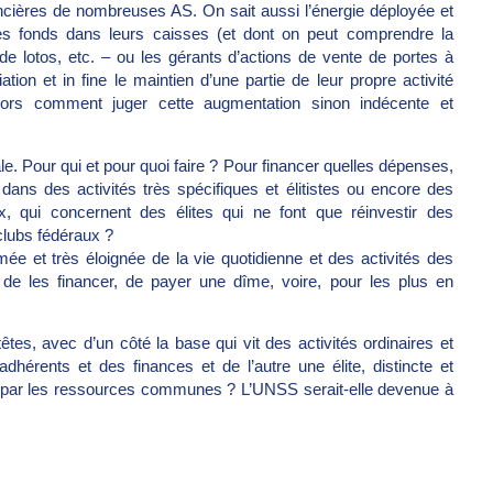
nancières de nombreuses AS. On sait aussi l’énergie déployée et
des fonds dans leurs caisses (et dont on peut comprendre la
de lotos, etc. – ou les gérants d’actions de vente de portes à
tion et in fine le maintien d’une partie de leur propre activité
 alors comment juger cette augmentation sinon indécente et
. Pour qui et pour quoi faire ? Pour financer quelles dépenses,
 dans des activités très spécifiques et élitistes ou encore des
ux, qui concernent des élites qui ne font que réinvestir des
lubs fédéraux ?
mée et très éloignée de la vie quotidienne et des activités des
 de les financer, de payer une dîme, voire, pour les plus en
tes, avec d’un côté la base qui vit des activités ordinaires et
dhérents et des finances et de l’autre une élite, distincte et
es par les ressources communes ? L’UNSS serait-elle devenue à