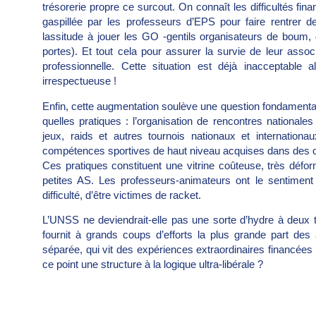
trésorerie propre ce surcout. On connaît les difficultés fi
gaspillée par les professeurs d’EPS pour faire rentrer 
lassitude à jouer les GO -gentils organisateurs de boum, 
portes). Et tout cela pour assurer la survie de leur associa
professionnelle. Cette situation est déjà inacceptable
irrespectueuse !
Enfin, cette augmentation soulève une question fondamentale
quelles pratiques : l’organisation de rencontres nationales
jeux, raids et autres tournois nationaux et internationa
compétences sportives de haut niveau acquises dans des c
Ces pratiques constituent une vitrine coûteuse, très défor
petites AS. Les professeurs-animateurs ont le sentiment
difficulté, d’être victimes de racket.
L’UNSS ne deviendrait-elle pas une sorte d’hydre à deux tê
fournit à grands coups d’efforts la plus grande part des a
séparée, qui vit des expériences extraordinaires financé
ce point une structure à la logique ultra-libérale ?