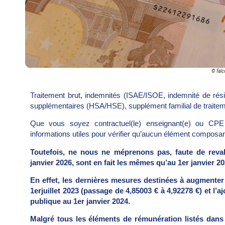
© falc
Traitement brut, indemnités (ISAE/ISOE, indemnité de rés
supplémentaires (HSA/HSE), supplément familial de trait
Que vous soyez contractuel(le) enseignant(e) ou CPE
informations utiles pour vérifier qu’aucun élément composan
Toutefois, ne nous ne méprenons pas, faute de revalo
janvier 2026, sont en fait les mêmes qu’au 1
er
janvier 20
En effet, les dernières mesures destinées à augmenter
1
er
juillet 2023 (passage de 4,85003 € à
4,92278
€)
et l’a
publique au 1
er
janvier 2024.
Malgré tous les éléments de rémunération listés dans