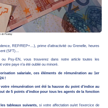
o de Pixabay
idence, REP/REP+…), prime d’attractivité ou Grenelle, heures
ement (SFT)…
 ou Psy-EN, vous trouverez dans notre article toutes les
t votre paye n’a été oublié ou minoré.
risation salariale,
ces éléments de rémunération au 1
er
24 !
 votre rémunération ont été la hausse du point d’indice au
jout de
5 points d’indice
pour tous les agents de la fonction
 les tableaux suivants,
si votre affectation ou/et l’exercice de