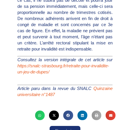
ce cas,
il ne subira pas de décote et pourra jouir
de sa pension
immédiatement, mais celle-ci sera
proportionnelle
au nombre de trimestres cotisés.
De nombreux adhérents
arrivent en fin de droit à
congé de maladie et sont
concernés par ce 3e
cas de figure. En effet, la maladie
ne prévient pas
et peut survenir à tout moment, l’âge
n’étant pas
un critère. L’arrêté rectoral stipulant la mise
en
retraite pour invalidité est indispensable.
Consultez la version intégrale de cet article sur
https://snalc-strasbourg.fr/retraite-pour-invalidite-
un-jeu-de-dupes/
Article paru dans la revue du SNALC
Quinzaine
universitaire n°1487