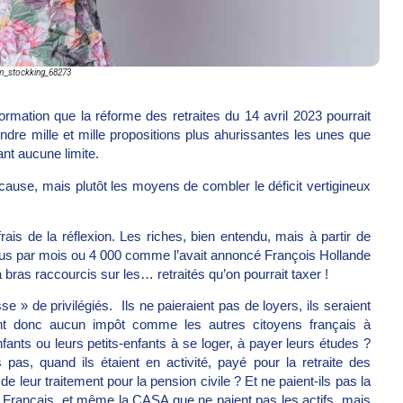
om_stockking_68273
rmation que la réforme des retraites du 14 avril 2023 pourrait
dre mille et mille propositions plus ahurissantes les unes que
nt aucune limite.
cause, mais plutôt les moyens de combler le déficit vertigineux
frais de la réflexion. Les riches, bien entendu, mais à partir de
nus par mois ou 4 000 comme l’avait annoncé François Hollande
 à bras raccourcis sur les… retraités qu’on pourrait taxer !
e » de privilégiés. Ils ne paieraient pas de loyers, ils seraient
ient donc aucun impôt comme les autres citoyens français à
fants ou leurs petits-enfants à se loger, à payer leurs études ?
 pas, quand ils étaient en activité, payé pour la retraite des
 de leur traitement pour la pension civile ? Et ne paient-ils pas la
rançais, et même la CASA que ne paient pas les actifs, mais