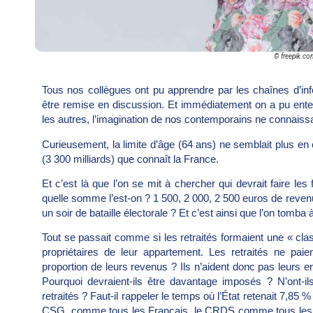
© freepik.c
Tous nos collègues ont pu apprendre par les chaînes d’info
être remise en discussion. Et immédiatement on a pu enten
les autres, l’imagination de nos contemporains ne connaissa
Curieusement, la limite d’âge (64 ans) ne semblait plus en 
(3 300 milliards) que connaît la France.
Et c’est là que l’on se mit à chercher qui devrait faire les 
quelle somme l’est-on ? 1 500, 2 000, 2 500 euros de reve
un soir de bataille électorale ? Et c’est ainsi que l’on tomba
Tout se passait comme si les retraités formaient une « class
propriétaires de leur appartement. Les retraités ne pa
proportion de leurs revenus ? Ils n’aident donc pas leurs en
Pourquoi devraient-ils être davantage imposés ? N’ont-ils
retraités ? Faut-il rappeler le temps où l’État retenait 7,85 %
CSG, comme tous les Français, le CRDS comme tous les F