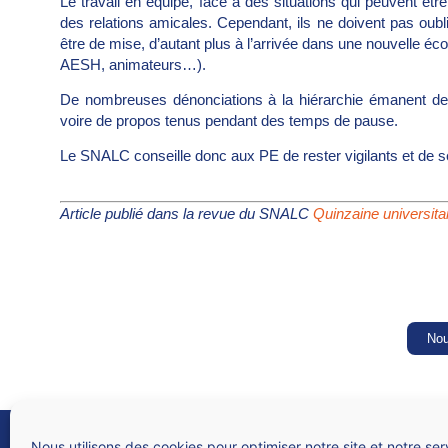
Le travail en équipe, face à des situations qui peuvent être 
des relations amicales. Cependant, ils ne doivent pas oubli
être de mise, d’autant plus à l’arrivée dans une nouvelle é
AESH, animateurs…).
De nombreuses dénonciations à la hiérarchie émanent de 
voire de propos tenus pendant des temps de pause.
Le SNALC conseille donc aux PE de rester vigilants et de s
Article publié dans la revue du SNALC
Quinzaine universita
Nou
SNALC
Syndicat national des lycées, collèges, écoles et du supérieur
Nous utilisons des cookies pour optimiser notre site et notre ser