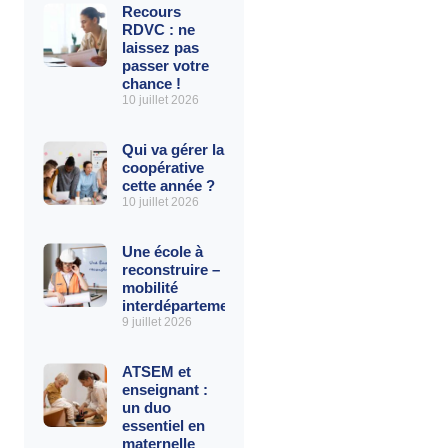
Recours
RDVC : ne
laissez pas
passer votre
chance !
10 juillet 2026
Qui va gérer la
coopérative
cette année ?
10 juillet 2026
Une école à
reconstruire – La
mobilité
interdépartementale
9 juillet 2026
ATSEM et
enseignant :
un duo
essentiel en
maternelle