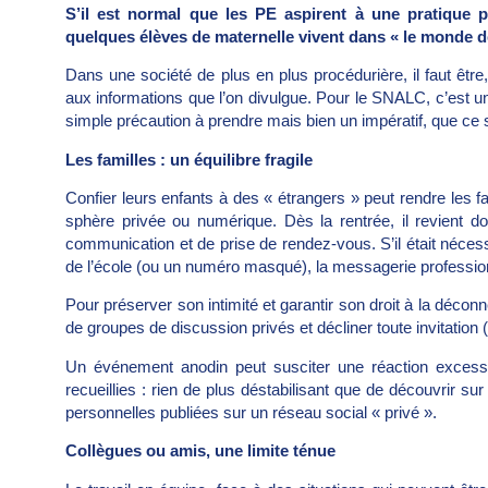
S’il est normal que les PE aspirent à une pratique pr
quelques élèves de maternelle vivent dans « le monde 
Dans une société de plus en plus procédurière, il faut être, 
aux informations que l’on divulgue. Pour le SNALC, c’est u
simple précaution à prendre mais bien un impératif, que ce s
Les familles : un équilibre fragile
Confier leurs enfants à des « étrangers » peut rendre les fam
sphère privée ou numérique. Dès la rentrée, il revient d
communication et de prise de rendez-vous. S’il était nécessa
de l’école (ou un numéro masqué), la messagerie profession
Pour préserver son intimité et garantir son droit à la déconne
de groupes de discussion privés et décliner toute invitation 
Un événement anodin peut susciter une réaction excessive
recueillies : rien de plus déstabilisant que de découvrir su
personnelles publiées sur un réseau social « privé ».
Collègues ou amis, une limite ténue