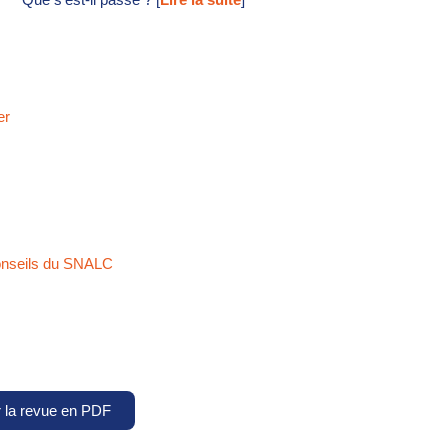
er
 conseils du SNALC
r la revue en PDF