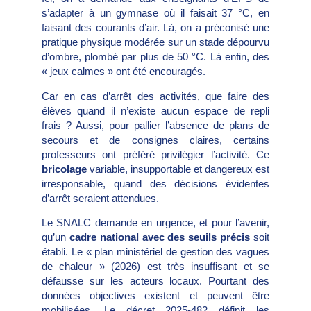
s’adapter à un gymnase où il faisait 37 °C, en
faisant des courants d’air. Là, on a préconisé une
pratique physique modérée sur un stade dépourvu
d’ombre, plombé par plus de 50 °C. Là enfin, des
« jeux calmes » ont été encouragés.
Car en cas d’arrêt des activités, que faire des
élèves quand il n’existe aucun espace de repli
frais ? Aussi, pour pal­lier l’absence de plans de
secours et de consignes claires, certains
professeurs ont préféré privilégier l’activité. Ce
brico­lage
variable, insupportable et dangereux est
irresponsable, quand des décisions évidentes
d’arrêt seraient attendues.
Le SNALC demande en urgence, et pour l’avenir,
qu’un
cadre national avec des seuils précis
soit
établi. Le « plan minis­tériel de gestion des vagues
de chaleur » (2026) est très insuffisant et se
défausse sur les acteurs locaux. Pourtant des
don­nées objectives existent et peuvent être
mobilisées. Le décret 2025-482 définit les