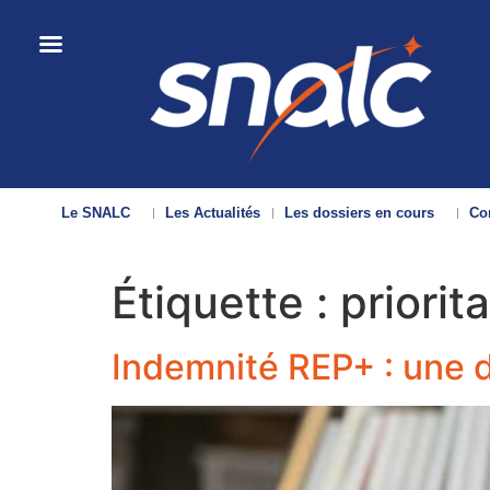
Le SNALC
Les Actualités
Les dossiers en cours
Con
Étiquette :
priorita
Indemnité REP+ : une 