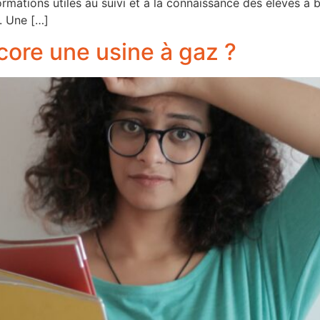
rmations utiles au suivi et à la connaissance des élèves à 
. Une […]
ncore une usine à gaz ?