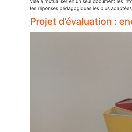
vise à mutualiser en un seul document les info
les réponses pédagogiques les plus adaptées
Projet d’évaluation : e