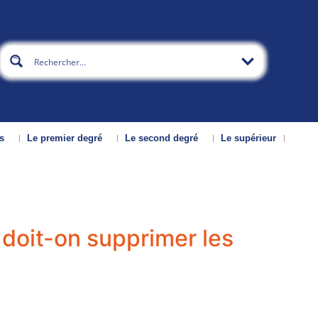
s
Le premier degré
Le second degré
Le supérieur
 doit-on supprimer les