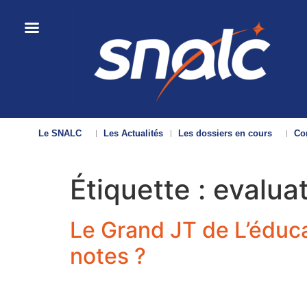
Le SNALC
Les Actualités
Les dossiers en cours
Con
Étiquette :
evalua
Le Grand JT de L’éduca
notes ?