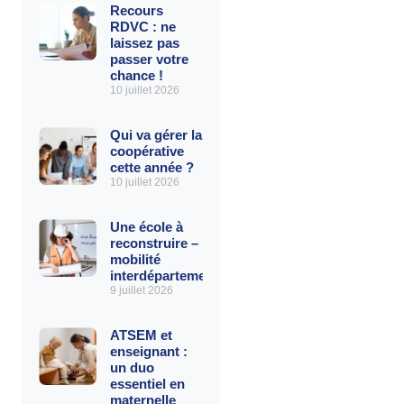
Recours
RDVC : ne
laissez pas
passer votre
chance !
10 juillet 2026
Qui va gérer la
coopérative
cette année ?
10 juillet 2026
Une école à
reconstruire – La
mobilité
interdépartementale
9 juillet 2026
ATSEM et
enseignant :
un duo
essentiel en
maternelle