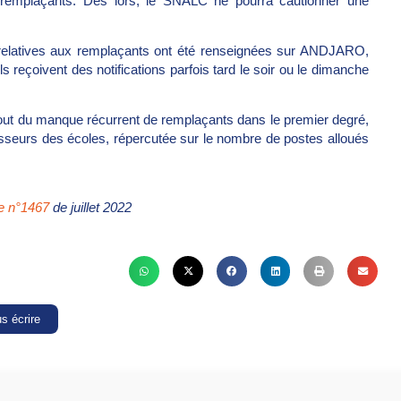
x remplaçants. Dès lors, le SNALC ne pourra cautionner une
s relatives aux remplaçants ont été renseignées sur ANDJARO,
 ils reçoivent des notifications parfois tard le soir ou le dimanche
bout du manque récurrent de remplaçants dans le premier degré,
sseurs des écoles, répercutée sur le nombre de postes alloués
re n°1467
de juillet 2022
s écrire