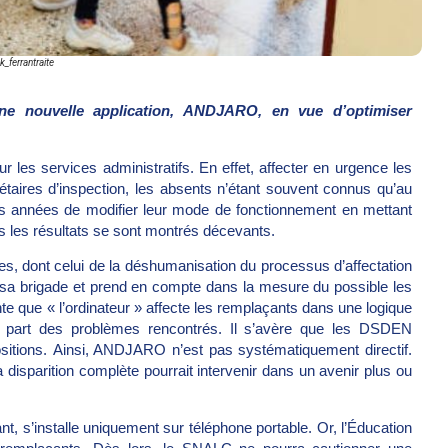
k_ferrantraite
une nouvelle application, ANDJARO, en vue d’optimiser
r les services administratifs. En effet, affecter en urgence les
taires d’inspection, les absents n’étant souvent connus qu’au
s années de modifier leur mode de fonctionnement en mettant
is les résultats se sont montrés décevants.
 dont celui de la déshumanisation du processus d’affectation
 sa brigade et prend en compte dans la mesure du possible les
e que « l’ordinateur » affecte les remplaçants dans une logique
ire part des problèmes rencontrés. Il s’avère que les DSDEN
ositions. Ainsi, ANDJARO n’est pas systématiquement directif.
 disparition complète pourrait intervenir dans un avenir plus ou
t, s’installe uniquement sur téléphone portable. Or, l’Éducation