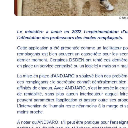
© istoc
Le ministère a lancé en 2022 l’expérimentation d’
l’affectation des professeurs des écoles remplaçants.
Cette application a été présentée comme un facilitateur pou
remplaçants est bien souvent un casse-tête pour les secré
dernier moment. Certaines DSDEN ont tenté ces dernière
en place un service centralisé ou un logiciel « maison » ma
La mise en place d’ANDJARO a soulevé bien des problèmes,
des remplaçants : le secrétaire connaît généralement bien
affinités de chacun. Avec ANDJARO, s’est imposée la craint
de rentabilité, sans plus aucun interlocuteur auquel fa
peuvent paramétrer l’application et passer outre ses prop
L’intervention de l’humain reste néanmoins à la marge et sa
moins proche.
À noter qu’ANDJARO, s’il peut être pratique pour l’enseignan