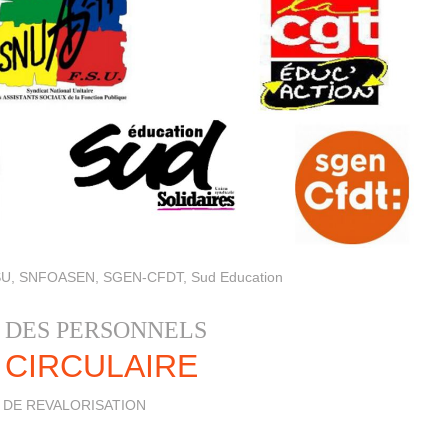
U, SNFOASEN, SGEN-CFDT, Sud Education
L DES PERSONNELS
 CIRCULAIRE
 DE REVALORISATION