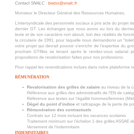
Contact SNALC :
biatss@snalc.fr
Monsieur le Directeur Général des Ressources Humaines,
L’intersyndicale des personnels sociaux a pris acte du projet de
dernier GT. Les échanges que nous avons eu lors du dernier
texte et de son caractère non abouti, loin des réalités de fonc
la circulaire de 1991, pour laquelle nous demandions un “toil
votre projet qui devrait pouvoir s’enrichir de l’expertise du
prochain GT8bis se tenant après le rendez-vous salarial p
propositions de revalorisation faites pour nos professions.
Pour rappel les revendications inclues dans notre plateforme re
:
RÉMUNÉRATION
Revalorisation des grilles de salaire
au niveau de la c
Référence aux grilles des administratifs de l’EN de catég
Référence aux textes sur l’égalité hommes/femmes (Mét
Dégel du point d’indice
et rattrapage de la perte de po
Rémunération des contractuels
:
Contrats sur 12 mois incluant les vacances scolaires
Traitement minimum sur l’échelon 1 des grilles ASSAE de c
Versement de l’indemnitaire
INDEMNITAIRES