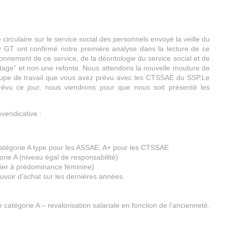
 circulaire sur le service social des personnels envoyé la veille du
 GT ont confirmé notre première analyse dans la lecture de ce
tionnement de ce service, de la déontologie du service social et de
ettage” et non une refonte. Nous attendons la nouvelle mouture de
 groupe de travail que vous avez prévu avec les CTSSAE du SSP.Le
révu ce jour, nous viendrons pour que nous soit présenté les
vendicative :
atégorie A type pour les ASSAE, A+ pour les CTSSAE
orie A (niveau égal de responsabilité)
ier à prédominance féminine)
uvoir d’achat sur les dernières années.
atégorie A – revalorisation salariale en fonction de l’ancienneté.