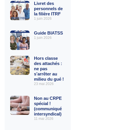
Livret des
personnels de
la filière ITRF
1 juin 2026
Guide BIATSS
1 juin 2026
Hors classe
des attachés :
ne pas
s’arrêter au
milieu du gué !
23 mai 2026
Non au CRPE
spécial !
(communiqué
intersyndical)
11 mai 2026