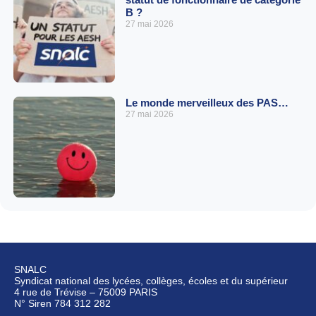
B ?
27 mai 2026
Le monde merveilleux des PAS…
27 mai 2026
SNALC
Syndicat national des lycées, collèges, écoles et du supérieur
4 rue de Trévise – 75009 PARIS
N° Siren 784 312 282