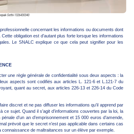
eepak-Sethi-1326430340
n professionnelle concernant les informations ou documents dont
Cette obligation est d’autant plus forte lorsque les informations
gales. Le SNALC explique ce que cela peut signifier pour les
RENCE
cter une règle générale de confidentialité sous deux aspects : la
 deux aspects sont codifiés aux articles L. 121-6 et L.121-7 du
nvoyant, quant au secret, aux articles 226-13 et 226-14 du Code
faire discret et ne pas diffuser les informations qu’il apprend par
ce sujet. Quand il s’agit d’informations couvertes par la loi, la
on pénale d’un an d’emprisonnement et 15 000 euros d’amende,
nal prévoit que le secret n’est pas applicable dans certains cas
l’on a connaissance de maltraitances sur un élève par exemple.