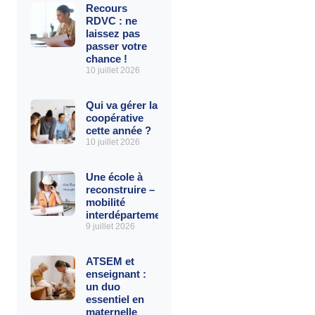
Recours
RDVC : ne
laissez pas
passer votre
chance !
10 juillet 2026
Qui va gérer la
coopérative
cette année ?
10 juillet 2026
Une école à
reconstruire – La
mobilité
interdépartementale
9 juillet 2026
ATSEM et
enseignant :
un duo
essentiel en
maternelle