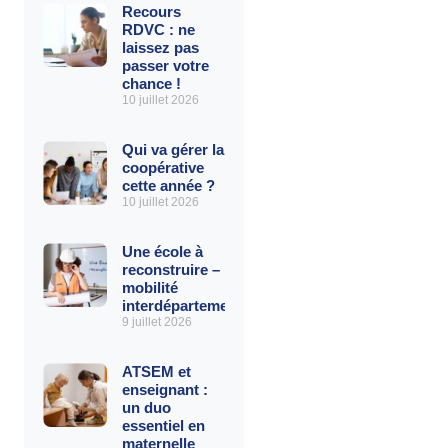
Recours
RDVC : ne
laissez pas
passer votre
chance !
10 juillet 2026
Qui va gérer la
coopérative
cette année ?
10 juillet 2026
Une école à
reconstruire – La
mobilité
interdépartementale
9 juillet 2026
ATSEM et
enseignant :
un duo
essentiel en
maternelle