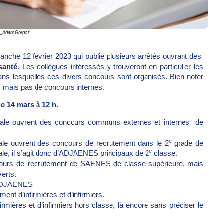
k_AdamGregor
nche 12 février 2023 qui publie plusieurs arrêtés ouvrant des
santé.
Les collègues intéressés y trouveront en particulier les
ans lesquelles ces divers concours sont organisés. Bien noter
 mais pas de concours internes.
le 14 mars à 12 h.
tionale ouvrent des concours communs externes et internes de
e
onale ouvrent des concours de recrutement dans le 2
grade de
e
nale, il s’agit donc d’ADJAENES principaux de 2
classe.
oncours de recrutement de SAENES de classe supérieure, mais
erts.
d’ADJAENES
nt d’infirmières et d’infirmiers.
rmières et d’infirmiers hors classe, là encore sans préciser le