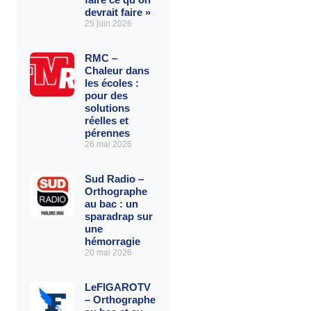
devrait faire »
25 juin 2026
RMC –
Chaleur dans
les écoles :
pour des
solutions
réelles et
pérennes
26 mai 2026
Sud Radio –
Orthographe
au bac : un
sparadrap sur
une
hémorragie
20 mai 2026
LeFIGAROTV
– Orthographe