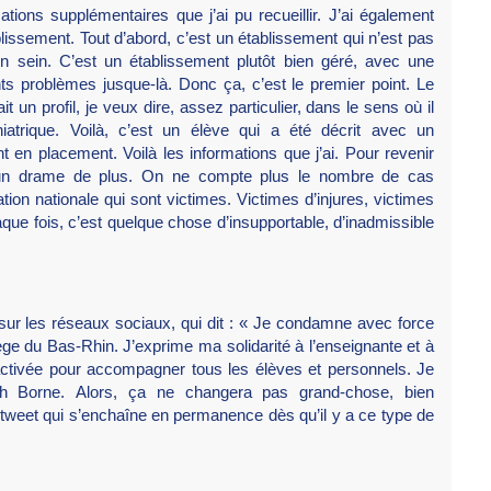
tions supplémentaires que j’ai pu recueillir. J’ai également
lissement. Tout d’abord, c’est un établissement qui n’est pas
on sein. C’est un établissement plutôt bien géré, avec une
ents problèmes jusque-là. Donc ça, c’est le premier point. Le
it un profil, je veux dire, assez particulier, dans le sens où il
iatrique. Voilà, c’est un élève qui a été décrit avec un
 en placement. Voilà les informations que j’ai. Pour revenir
, un drame de plus. On ne compte plus le nombre de cas
on nationale qui sont victimes. Victimes d’injures, victimes
ue fois, c’est quelque chose d’insupportable, d’inadmissible
 sur les réseaux sociaux, qui dit : « Je condamne avec force
ège du Bas-Rhin. J’exprime ma solidarité à l’enseignante et à
activée pour accompagner tous les élèves et personnels. Je
th Borne. Alors, ça ne changera pas grand-chose, bien
tweet qui s’enchaîne en permanence dès qu’il y a ce type de