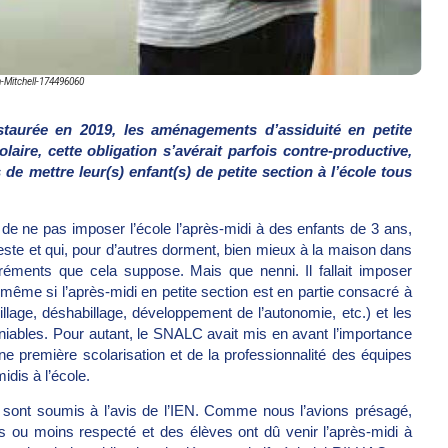
-Mitchell-174496060
nstaurée en 2019, les aménagements d’assiduité en petite
aire, cette obligation s’avérait parfois contre-productive,
de mettre leur(s) enfant(s) de petite section à l’école tous
de ne pas imposer l’école l’après-midi à des enfants de 3 ans,
ieste et qui, pour d’autres dorment, bien mieux à la maison dans
agréments que cela suppose. Mais que nenni. Il fallait imposer
 même si l’après-midi en petite section est en partie consacré à
billage, déshabillage, développement de l’autonomie, etc.) et les
niables. Pour autant, le SNALC avait mis en avant l’importance
ne première scolarisation et de la professionnalité des équipes
idis à l’école.
 sont soumis à l’avis de l’IEN. Comme nous l’avions présagé,
us ou moins respecté et des élèves ont dû venir l’après-midi à