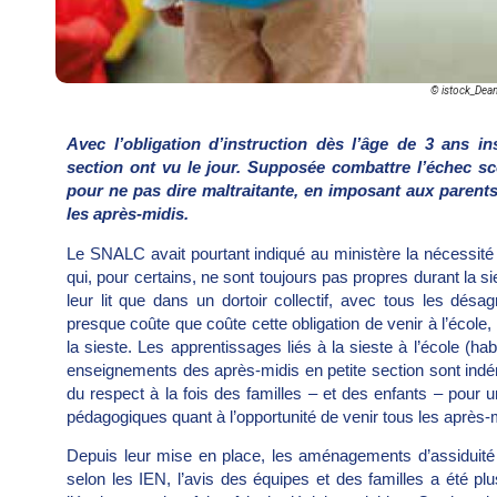
© istock_Dean
Avec l’obligation d’instruction dès l’âge de 3 ans i
section ont vu le jour. Supposée combattre l’échec scol
pour ne pas dire maltraitante, en imposant aux parents 
les après-midis.
Le SNALC avait pourtant indiqué au ministère la nécessité 
qui, pour certains, ne sont toujours pas propres durant la s
leur lit que dans un dortoir collectif, avec tous les dés
presque coûte que coûte cette obligation de venir à l’école,
la sieste. Les apprentissages liés à la sieste à l’école (ha
enseignements des après-midis en petite section sont indé
du respect à la fois des familles – et des enfants – pour u
pédagogiques quant à l’opportunité de venir tous les après-m
Depuis leur mise en place, les aménagements d’assiduité
selon les IEN, l’avis des équipes et des familles a été pl