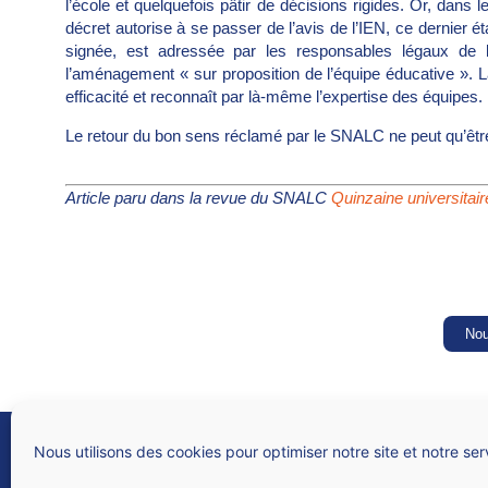
l’école et quelquefois pâtir de décisions rigides. Or, dans l
décret autorise à se passer de l’avis de l’IEN, ce dernier
signée, est adressée par les responsables légaux de l’
l’aménagement « sur proposition de l’équipe éducative ». 
efficacité et reconnaît par là-même l’expertise des équipes.
Le retour du bon sens réclamé par le SNALC ne peut qu’êtr
Article paru dans la revue du SNALC
Quinzaine universitai
Nou
SNALC
Syndicat national des lycées, collèges, écoles et du supérieur
Nous utilisons des cookies pour optimiser notre site et notre ser
4 rue de Trévise – 75009 PARIS
N° Siren 784 312 282