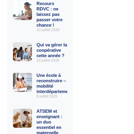
Recours
RDVC : ne
laissez pas
passer votre
chance !
10 juillet 2026
Qui va gérer la
coopérative
cette année ?
10 juillet 2026
Une école à
reconstruire – La
mobilité
interdépartementale
9 juillet 2026
ATSEM et
enseignant :
un duo
essentiel en
maternelle