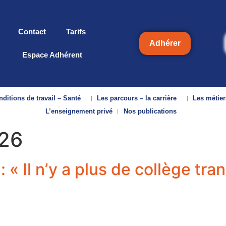
Contact
Tarifs
Adhérer
Espace Adhérent
ditions de travail – Santé
Les parcours – la carrière
Les métier
L’enseignement privé
Nos publications
026
: « Il n’y a plus de collège tran