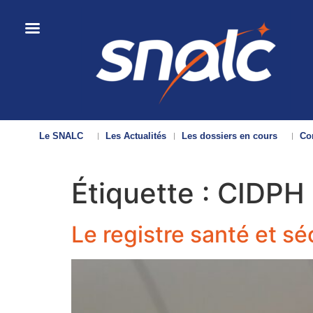
Le SNALC
Les Actualités
Les dossiers en cours
Con
Étiquette :
CIDPH
Le registre santé et séc