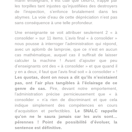
marin enseignant, il est clair que celui-ci, frappé par
les torpilles tant injustes qu’injustifiées des destroyers
de l’inspection, s’enfonce brutalement dans les
abymes. La voie d’eau de cette dépréciation n’est pas
sans conséquence à une telle profondeur.
Une enseignante se voit attribuer seulement 2 « à
consolider » sur 11 items. L’avis final « à consolider »
nous pousse à interroger l’administration qui répond,
avec un aplomb de lamproie, que ce n’est en aucun
cas mathématique, auquel cas il suffirait de laisser
calculer la machine ! Avant d’ajouter que peu
d’enseignants ont des « à consolider » et que quand il
y en a deux, il faut que l’avis final soit « à consolider » !
Les quotas, dont on nous a dit qu’ils n’existaient
pas, ont l’air plus tangibles à l’éclairage de ce
genre de cas.
Pire, devant notre emportement,
l’administration précise pernicieusement que « à
consolider » n’a rien de discriminant et que cela
indique simplement des compétences en cours
d’acquisition et perfectibles.
Le SNALC rappelle
qu’on ne le saura jamais car les avis sont…
pérennes ! Point de possibilité d’évoluer, la
sentence est définitive.