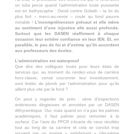
un tuba percé quand l’administration toute puissante
est en bathyscaphe : David contre Goliath – la loi du
plus fort – merci-au-revoir – coule au fond pauvre
minable !
L’incompréhension prévaut et elle mène
au sentiment d’une injustice elle aussi profonde.
Surtout que les DASEN réaffirment à chaque
occasion leur entière confiance en leur IEN. Et, en
parallèle, le peu de foi et d’estime qu’ils accordent
aux professeurs des écoles.
L’administration est waterproof
Que dire des collègues loués pour leurs états de
services qui, au moment du rendez-vous de carrière
hors-classe, censé couronner leur investissement,
sont lestés de plomb par l’administration pour qu’ils
aillent plus vite par le fond ?
On peut y regarder de près : série d’inspections
antérieures élogieuses et annotées par un DASEN
dithyrambique. Oui, mais quand on n’a pas les palmes
académiques, il faut palmer pour remonter à la
surface. Car l’avis du PPCR s’écarte de ceux récoltés
tout au long de sa carrière et cela se conclut trop
souvent par un maigre « satisfaisant » (deuxième