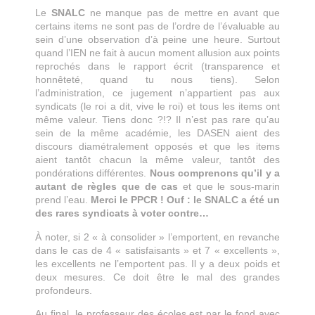
Le
SNALC
ne manque pas de mettre en avant que
certains items ne sont pas de l’ordre de l’évaluable au
sein d’une observation d’à peine une heure. Surtout
quand l’IEN ne fait à aucun moment allusion aux points
reprochés dans le rapport écrit (transparence et
honnêteté, quand tu nous tiens). Selon
l’administration, ce jugement n’appartient pas aux
syndicats (le roi a dit, vive le roi) et tous les items ont
même valeur. Tiens donc ?!? Il n’est pas rare qu’au
sein de la même académie, les DASEN aient des
discours diamétralement opposés et que les items
aient tantôt chacun la même valeur, tantôt des
pondérations différentes.
Nous comprenons qu’il y a
autant de règles que de cas
et que le sous-marin
prend l’eau.
Merci le PPCR ! Ouf : le SNALC a été un
des rares syndicats à voter contre…
À noter, si 2 « à consolider » l’emportent, en revanche
dans le cas de 4 « satisfaisants » et 7 « excellents »,
les excellents ne l’emportent pas. Il y a deux poids et
deux mesures. Ce doit être le mal des grandes
profondeurs.
Au final, le professeur des écoles est par le fond avec