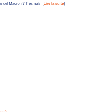
nuel Macron ? Très nuls. [
Lire la suite
]
assé