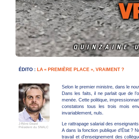
ÉDITO :
LA « PREMIÈRE PLACE », VRAIMENT ?
Selon le premier ministre, dans le nou
Dans les faits, il ne parlait que de l’
menée. Cette politique, impressionn
constatons tous les trois mois envi
invariablement, nuls.
Le rattrapage salarial des enseignants
J-Rémi Girard
Président du SNALC
A dans la fonction publique d’État ? N
travail et d’enseignement des collè