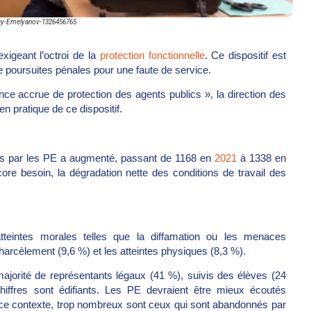
ey-Emelyanov-1326456765
xigeant l’octroi de la
protection fonctionnelle
. Ce dispositif est
e poursuites pénales pour une faute de service.
 accrue de protection des agents publics », la direction des
en pratique de ce dispositif.
es par les PE a augmenté, passant de 1168 en
2021
à 1338 en
core besoin, la dégradation nette des conditions de travail des
teintes morales telles que la diffamation ou les menaces
 harcèlement (9,6 %) et les atteintes physiques (8,3 %).
 majorité de représentants légaux (41 %), suivis des élèves (24
ffres sont édifiants. Les PE devraient être mieux écoutés
s ce contexte, trop nombreux sont ceux qui sont abandonnés par