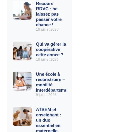
Recours
RDVC : ne
laissez pas
passer votre
chance !
10 juillet 2026
Qui va gérer la
coopérative
cette année ?
10 juillet 2026
Une école à
reconstruire – La
mobilité
interdépartementale
9 juillet 2026
ATSEM et
enseignant :
un duo
essentiel en
maternelle