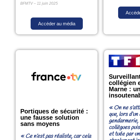
BFMTV – 11 juin 2025
Accéde
Accéder au média
Surveillan
collégien 
Marne : u
insoutena
« On ne s’att
Portiques de sécurité :
que, lors d’un
une fausse solution
gendarmerie, 
sans moyens
collègues pui
et tuée par un
« Ce n’est pas réaliste, car cela