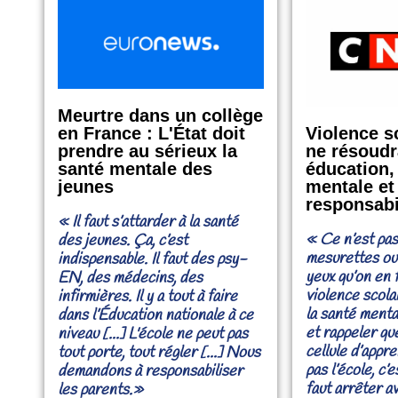
Meurtre dans un collège
Violence sc
en France : L'État doit
ne résoudr
prendre au sérieux la
éducation,
santé mentale des
mentale et
jeunes
responsabi
« Il faut s’attarder à la santé
« Ce n’est pa
des jeunes. Ça, c’est
mesurettes ou 
indispensable. Il faut des psy-
yeux qu’on en f
EN, des médecins, des
violence scolair
infirmières. Il y a tout à faire
la santé menta
dans l’Éducation nationale à ce
et rappeler qu
niveau [...] L'école ne peut pas
cellule d’appre
tout porte, tout régler [...] Nous
pas l’école, c’es
demandons à responsabiliser
faut arrêter a
les parents.»