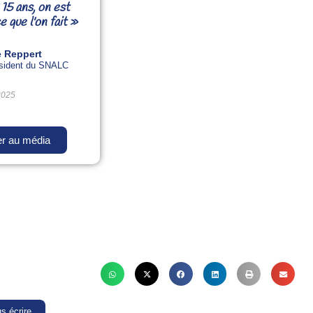
 15 ans, on est
 que l'on fait »
 Reppert
ésident du SNALC
2025
r au média
s écrire