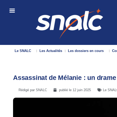
Le SNALC
Les Actualités
Les dossiers en cours
Con
Assassinat de Mélanie : un drame
Rédigé par SNALC
publié le
12 juin 2025
Le SNALC