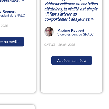
soutenable. »
vidéosurveillance ou contrôles
aléatoires, la réalité est simple
e Reppert
: il faut s’atteler au
ésident du SNALC
comportement des jeunes.»
in 2025
Maxime Reppert
Vice-président du SNALC
er au média
CNEWS – 10 juin 2025
Accéder au média