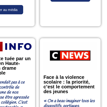
r au média
te tuée par un
en Haute-
n drame
ble
Face à la violence
scolaire : la priorité,
endait pas à ce
c’est le comportement
 contrôle de
des jeunes
une de nos
sse être agressée
« On a beau imaginer tous les
 collégien. C’est
dispositifs, portiques,