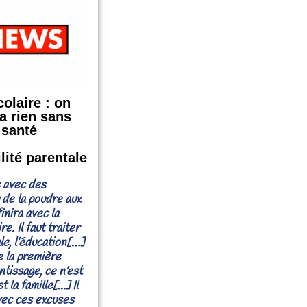
olaire : on
a rien sans
 santé
lité parentale
s avec des
de la poudre aux
inira avec la
e. Il faut traiter
le, l’éducation[…]
e la première
ntissage, ce n’est
t la famille[...] Il
vec ces excuses