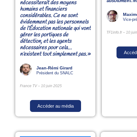
absolument in
nécessiterait des moyens
humains et financiers
considérables. Ce ne sont
Maxim
Vice-pr
évidemment pas les personnels
de l’Éducation nationale qui vont
TF1info.fr – 10 ju
gérer les portiques de
détection, et les agents
nécessaires pour cela…
Accéd
n’existent tout simplement pas.»
Jean-Rémi Girard
Président du SNALC
France TV – 10 juin 2025
Accéder au média