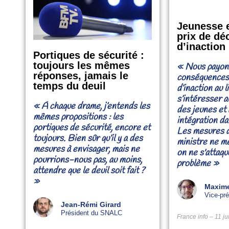
Jeunesse e
prix de dé
d’inaction
Portiques de sécurité :
toujours les mêmes
« Nous payons
réponses, jamais le
conséquences
temps du deuil
d’inaction au 
s’intéresser 
« À chaque drame, j’entends les
des jeunes et 
mêmes propositions : les
intégration dan
portiques de sécurité, encore et
Les mesures 
toujours. Bien sûr qu’il y a des
ministre ne me
mesures à envisager, mais ne
on ne s'attaqu
pourrions-nous pas, au moins,
problème »
attendre que le deuil soit fait ?
»
Maxime
Vice-pr
Jean-Rémi Girard
Président du SNALC
France info – 11 j