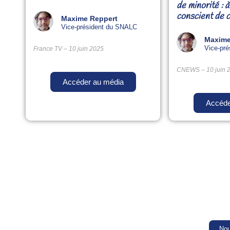
de minorité : à
conscient de ce
Maxime Reppert
Vice-président du SNALC
Maxime
Vice-pr
France TV – 10 juin 2025
CNEWS – 10 juin 
Accéder au média
Accéde
Nou