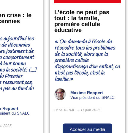
L’école ne peut pas
n crise : le
tout : la famille,
cennies
première cellule
éducative
 aujourd’hui les
« On demande à l’école de
 de décennies
résoudre tous les problèmes
lieu justement de
de la société, alors que la
au comportement
première cellule
à leur bonne
d’apprentissage d’un enfant, ce
s la société. [...]
n’est pas l’école, c’est la
du Premier
famille.»
 rassurent pas,
e pas au fond du
Maxime Reppert
Vice-président du SNALC
 Reppert
BFMTV-RMC – 11 juin 2025
ésident du SNALC
uin 2025
Accéder au média