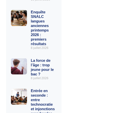
Enquête
SNALC
langues
anciennes
printemps
2026 :
premiers
résultats
8 juillet 2026
La force de
l’âge : trop
jeune pour le
bac ?
8 juillet 2026
Entrée en
seconde :
entre
technocratie
et injonctions