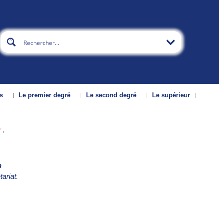
s
Le premier degré
Le second degré
Le supérieur
r
.
n
ariat.