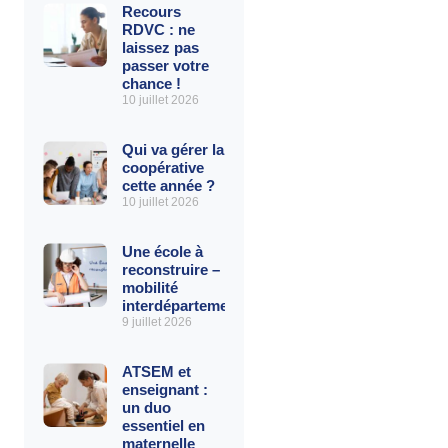
Recours
RDVC : ne
laissez pas
passer votre
chance !
10 juillet 2026
Qui va gérer la
coopérative
cette année ?
10 juillet 2026
Une école à
reconstruire – La
mobilité
interdépartementale
9 juillet 2026
ATSEM et
enseignant :
un duo
essentiel en
maternelle