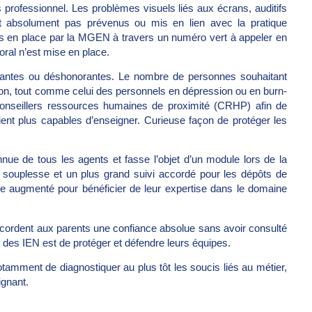
 professionnel. Les problèmes visuels liés aux écrans, auditifs
sont absolument pas prévenus ou mis en lien avec la pratique
mis en place par la MGEN à travers un numéro vert à appeler en
ral n’est mise en place.
iliantes ou déshonorantes. Le nombre de personnes souhaitant
on, tout comme celui des personnels en dépression ou en burn-
 conseillers ressources humaines de proximité (CRHP) afin de
ient plus capables d’enseigner. Curieuse façon de protéger les
nue de tous les agents et fasse l’objet d’un module lors de la
nde souplesse et un plus grand suivi accordé pour les dépôts de
re augmenté pour bénéficier de leur expertise dans le domaine
ccordent aux parents une confiance absolue sans avoir consulté
s des IEN est de protéger et défendre leurs équipes.
amment de diagnostiquer au plus tôt les soucis liés au métier,
ignant.