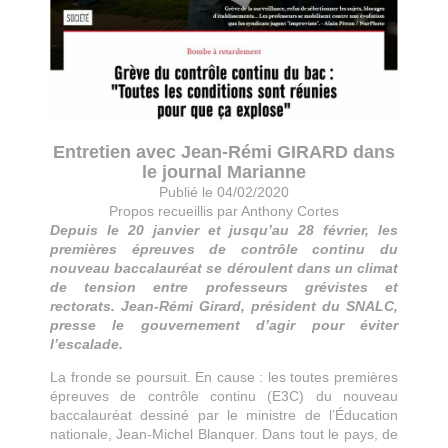
Entretien avec Jean-Rémi GIRARD dans
le journal Marianne
Publié le 04/02/2020
Propos recueillis par Anthony Cortes
Depuis le 20 janvier et jusqu’au 28 février, les
premières épreuves de contrôle continu du
nouveau baccalauréat se déroulent dans un climat
de tension entre professeurs grévistes et
rectorats. Jean-Rémi Girard, président du SNALC,
presse le gouvernement d’agir pour éviter
l’escalade.
La fronde se poursuit. En cause : les toutes premières
épreuves de contrôle continu (E3C) du nouveau
baccalauréat dessiné par le ministre de l’Éducation
nationale, Jean-Michel Blanquer. Dans tout le pays, de