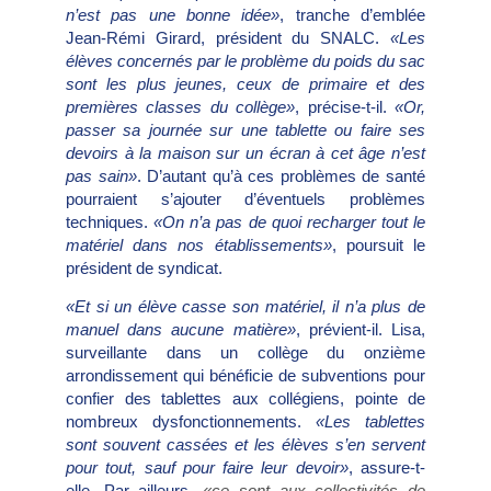
n’est pas une bonne idée»
, tranche d’emblée
Jean-Rémi Girard, président du SNALC.
«Les
élèves concernés par le problème du poids du sac
sont les plus jeunes, ceux de primaire et des
premières classes du collège»
, précise-t-il.
«Or,
passer sa journée sur une tablette ou faire ses
devoirs à la maison sur un écran à cet âge n’est
pas sain»
. D’autant qu’à ces problèmes de santé
pourraient s’ajouter d’éventuels problèmes
techniques.
«On n’a pas de quoi recharger tout le
matériel dans nos établissements»
, poursuit le
président de syndicat.
«Et si un élève casse son matériel, il n’a plus de
manuel dans aucune matière»
, prévient-il. Lisa,
surveillante dans un collège du onzième
arrondissement qui bénéficie de subventions pour
confier des tablettes aux collégiens, pointe de
nombreux dysfonctionnements.
«Les tablettes
sont souvent cassées et les élèves s’en servent
pour tout, sauf pour faire leur devoir»
, assure-t-
elle. Par ailleurs,
«
ce sont aux collectivités de