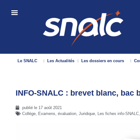
Le SNALC
Les Actualités
Les dossiers en cours
Con
INFO-SNALC : brevet blanc, bac 
publié le
17 août 2021
Collège
,
Examens, évaluation
,
Juridique
,
Les fiches info-SNALC