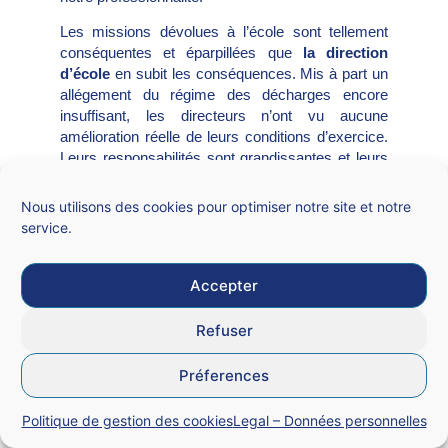
Les missions dévolues à l’école sont tellement
conséquentes et éparpillées que
la direction
d’école
en subit les conséquences. Mis à part un
allégement du régime des décharges encore
insuffisant, les directeurs n’ont vu aucune
amélioration réelle de leurs conditions d’exercice.
Leurs responsabilités sont grandissantes et leurs
besoins réels restent en attente.
Nous utilisons des cookies pour optimiser notre site et notre
Les propos rassurants de notre nouveau ministre
service.
peuvent peut-être rassurer les parents d’élèves
sur l’accueil de leurs enfants mais ils ne rassurent
en rien les professionnels de l’éducation. Pour le
Accepter
SNALC, les professeurs du premier degré
attendent le rattrapage salarial qui leur sont dues
Refuser
et des conditions d’enseignement acceptables,
sans pacte, ni missions supplémentaires, ni
Préferences
concertations ou grands débats stériles. Redonner
de l’attractivité commencera par là.
Politique de gestion des cookies
Legal – Données personnelles