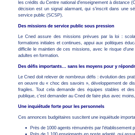
les crédits du Centre national d’enseignement à distance (
décision est un signal alarmant, qui s’inscrit dans une 
service public (SCSP).
Des missions de service public sous pression
Le Cned assure des missions prévues par la loi : scolar
formations initiales et continues, appui aux politiques éd
difficile le maintien de ces missions, avec le risque d’un
adultes en formation.
Des défis importants… sans les moyens pour y répond
Le Cned doit relever de nombreux défis : évolution des pratiq
en oeuvre du « choc des savoirs », développement de disp
fragiles. Tout cela demande des équipes stables et de
publique, c’est demander au Cned de faire plus avec moins,
Une inquiétude forte pour les personnels
Ces annonces budgétaires suscitent une inquiétude importan
Près de 1000 agents rémunérés par l’établissement po
Près de 1 100 enseignants en poste adapté, qui assu