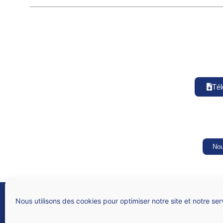
Tél
Nou
SNALC
Syndicat national des lycées, collèges, écoles et du supérieur
Nous utilisons des cookies pour optimiser notre site et notre ser
4 rue de Trévise – 75009 PARIS
N° Siren 784 312 282