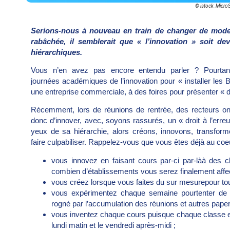
© istock_Micro
Serions-nous à nouveau en train de changer de mode d
rabâchée, il semblerait que « l’innovation » soit d
hiérarchiques.
Vous n’en avez pas encore entendu parler ? Pourta
journées académiques de l’innovation pour « installer les 
une entreprise commerciale, à des foires pour présenter « 
Récemment, lors de réunions de rentrée, des recteurs 
donc d’innover, avec, soyons rassurés, un « droit à l’erreur
yeux de sa hiérarchie, alors créons, innovons, transform
faire culpabiliser. Rappelez-vous que vous êtes déjà au coeu
vous innovez en faisant cours par-ci par-làà des
combien d’établissements vous serez finalement affect
vous créez lorsque vous faites du sur mesurepour t
vous expérimentez chaque semaine pourtenter de 
rogné par l’accumulation des réunions et autres pape
vous inventez chaque cours puisque chaque classe es
lundi matin et le vendredi après-midi ;