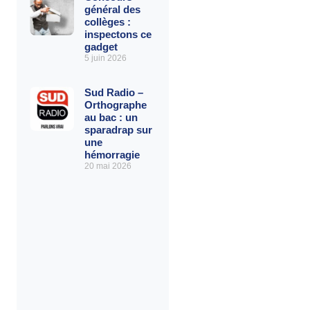
général des
collèges :
inspectons ce
gadget
5 juin 2026
Sud Radio –
Orthographe
au bac : un
sparadrap sur
une
hémorragie
20 mai 2026