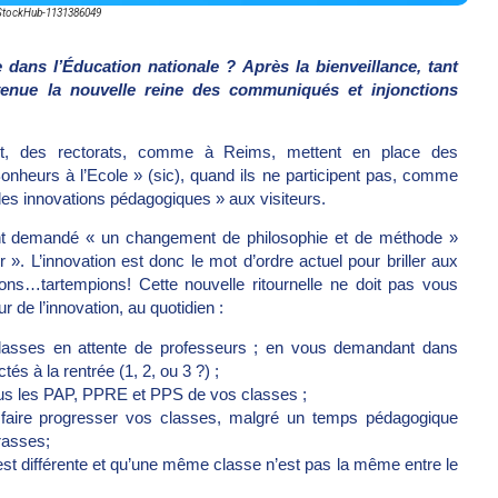
StockHub-1131386049
ans l’Éducation nationale ? Après la bienveillance, tant
evenue la nouvelle reine des communiqués et injonctions
nt, des rectorats, comme à Reims, mettent en place des
Bonheurs à l’Ecole » (sic), quand ils ne participent pas, comme
des innovations pédagogiques » aux visiteurs.
ont demandé « un changement de philosophie et de méthode »
 ». L’innovation est donc le mot d’ordre actuel pour briller aux
ons…tartempions! Cette nouvelle ritournelle ne doit pas vous
r de l’innovation, au quotidien :
 classes en attente de professeurs ; en vous demandant dans
és à la rentrée (1, 2, ou 3 ?) ;
ous les PAP, PPRE et PPS de vos classes ;
faire progresser vos classes, malgré un temps pédagogique
rasses;
t différente et qu’une même classe n’est pas la même entre le