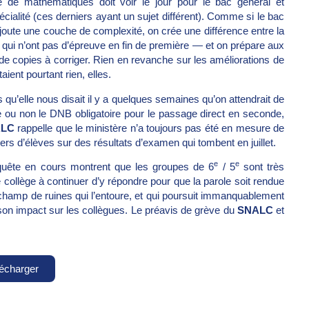
e de mathématiques doit voir le jour pour le bac général et
cialité (ces derniers ayant un sujet différent). Comme si le bac
ajoute une couche de complexité, on crée une différence entre la
 qui n’ont pas d’épreuve en fin de première — et on prépare aux
 copies à corriger. Rien en revanche sur les améliorations de
taient pourtant rien, elles.
s qu’elle nous disait il y a quelques semaines qu’on attendrait de
re ou non le DNB obligatoire pour le passage direct en seconde,
ALC
rappelle que le ministère n’a toujours pas été en mesure de
iers d’élèves sur des résultats d’examen qui tombent en juillet.
e
e
quête en cours montrent que les groupes de 6
/ 5
sont très
 collège à continuer d’y répondre pour que la parole soit rendue
hamp de ruines qui l’entoure, et qui poursuit immanquablement
son impact sur les collègues. Le préavis de grève du
SNALC
et
écharger