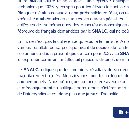
Autre niveau, autre usine à gaz : une épreuve anticipé
technologique 2026, y compris pour les élèves faisant la spé
Blanquer n’était pas assez incompréhensible en l’état, on r
spécialité mathématiques et toutes les autres spécialités —
collègues de mathématiques des quantités astronomiques de
l’épreuve de français demandées par le
SNALC
, qui ne coû
Enfin, ce n’est pas la cohérence qui étouffe la ministre. Alor
voir les résultats de sa politique avant de décider de rend
elle annonce dès à présent que ce sera pour 2027. Le
SN
lui expliquer comment on affectait plusieurs dizaines de mill
Le
SNALC
indique que les premiers résultats de son en
majoritairement rejetés. Nous invitons tous les collègues de
aux personnels. Nous dénonçons un ministère aveugle au c
et mécaniquement sa politique, sans jamais s’intéresser à 
de l’intersyndicale est donc plus que jamais d’actualité.
Tél