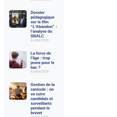
Dossier
pédagogique
sur le film
“L’Abandon” :
l’analyse du
SNALC
9 juillet 2026
La force de
l’âge : trop
jeune pour le
bac ?
8 juillet 2026
Gestion de la
canicule : on
va cuire
candidats et
surveillants
pendant le
brevet