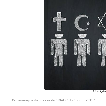
© istock_alt
Communiqué de presse du SNALC du 15 juin 2015 :