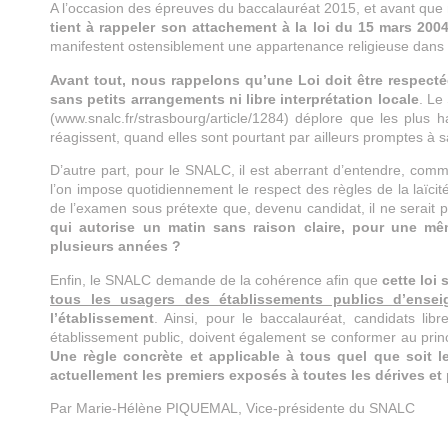
A l’occasion des épreuves du baccalauréat 2015, et avant que n
tient à rappeler son attachement à la loi du 15 mars 200
manifestent ostensiblement une appartenance religieuse dans le
Avant tout, nous rappelons qu’une Loi doit être respectée
sans petits arrangements ni libre interprétation locale
. Le
(www.snalc.fr/strasbourg/article/1284) déplore que les plus 
réagissent, quand elles sont pourtant par ailleurs promptes à s
D’autre part, pour le SNALC, il est aberrant d’entendre, comm
l’on impose quotidiennement le respect des règles de la laïcit
de l’examen sous prétexte que, devenu candidat, il ne serait 
qui autorise un matin sans raison claire, pour une mê
plusieurs années ?
Enfin, le SNALC demande de la cohérence afin que
cette loi
tous les usagers des établissements publics d’ense
l’établissement
. Ainsi, pour le baccalauréat, candidats l
établissement public, doivent également se conformer au prin
Une règle concrète et applicable à tous quel que soit 
actuellement les premiers exposés à toutes les dérives et p
Par Marie-Hélène PIQUEMAL, Vice-présidente du SNALC