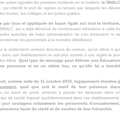
e soient signalés les premiers incidents en la matière,
le SNALC
4
, qui interdit le port de signes ou tenues par lesquels les élèves
s écoles, les collèges et les lycées publics.
 par tous et appliquée de façon égale sur tout le territoire,
 SNALC, qui a déjà dénoncé de nombreuses infractions à cette loi
hautes autorités de notre administration ne s’en émeuvent ni ne
anctionner les personnels à la moindre défaillance.
e le prétendent certains directeurs de centres, qu’un élève à qui
é dans son établissement ne soit plus soumis à ces règles le jour
plus élève.
Quel type de message peut délivrer une Education
me personne et en un même lieu, ce qu’elle lui a interdit
 soit, comme celle du 11 octobre 2010, logiquement étendue
à
ignement
, quel que soit le motif de leur présence dans
ibres ou issus du privé, amenés à passer les épreuves dans un
cipe de laïcité imposé quotidiennement dans ces établissements.
le jour soulagera notamment les personnels d’encadrement,
ressions faute de clarté et de soutien de leur hiérarchie.