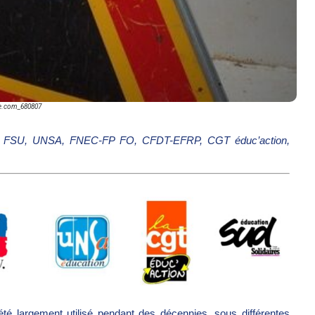
e.com_680807
 – FSU, UNSA, FNEC-FP FO, CFDT-EFRP, CGT éduc’action,
té largement utilisé pendant des décennies, sous différentes