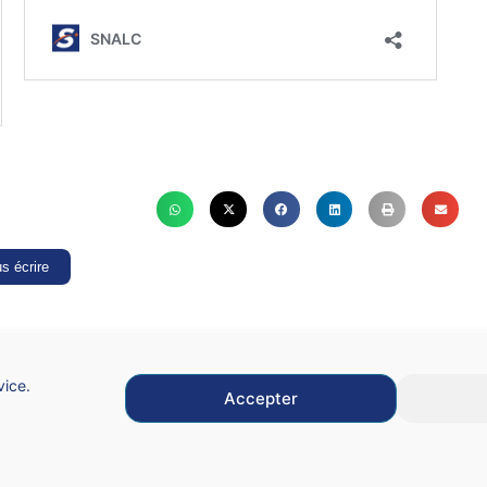
s écrire
vice.
Accepter
Mentions légales
C