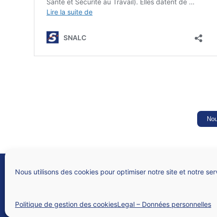
Nou
SNALC
Syndicat national des lycées, collèges, écoles et du supérieur
Nous utilisons des cookies pour optimiser notre site et notre ser
4 rue de Trévise – 75009 PARIS
N° Siren 784 312 282
Politique de gestion des cookies
Legal – Données personnelles
Qui sommes-nous ?
Nous contacter