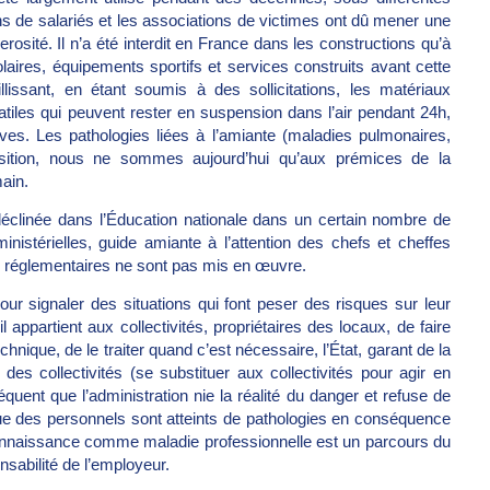
s de salariés et les associations de victimes ont dû mener une
erosité. Il n’a été interdit en France dans les constructions qu’à
colaires, équipements sportifs et services construits avant cette
llissant, en étant soumis à des sollicitations, les matériaux
atiles qui peuvent rester en suspension dans l’air pendant 24h,
ves. Les pathologies liées à l’amiante (maladies pulmonaires,
osition, nous ne sommes aujourd’hui qu’aux prémices de la
main.
 déclinée dans l’Éducation nationale dans un certain nombre de
inistérielles, guide amiante à l’attention des chefs et cheffes
es réglementaires ne sont pas mis en œuvre.
our signaler des situations qui font peser des risques sur leur
l appartient aux collectivités, propriétaires des locaux, de faire
echnique, de le traiter quand c’est nécessaire, l’État, garant de la
es collectivités (se substituer aux collectivités pour agir en
équent que l’administration nie la réalité du danger et refuse de
sque des personnels sont atteints de pathologies en conséquence
 reconnaissance comme maladie professionnelle est un parcours du
nsabilité de l’employeur.