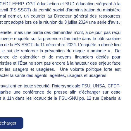
CFDT-EFRP, CGT éduc’action et SUD éducation siégeant à la
ravail (FS-SSCT) du comité social d’administration du ministère
ai dernier, un courrier au Directeur général des ressources
t ont adopté lors de la réunion du 3 juillet 2024 une série d’avis.
rielle, mais une partie des demandes n’ont, à ce jour, pas reçu
uvelle enquête sur la présence d’amiante dans le bâti scolaire
union de la FS-SSCT du 11 décembre 2024. L’enquête a donné lieu
ns le but de renforcer la prévention du risque « amiante ». De
sence de calendrier et de moyens financiers dédiés pour
nistère et l’État ne sont pas encore à la hauteur des enjeux face
t les usagers et usagères. Une volonté politique forte est
cter la santé des agents, agentes, usagers et usagères.
availlent en toute sécurité, l’intersyndicale FSU, UNSA, CFDT-
nise une conférence de presse afin d’échanger sur cette
rs à 11h dans les locaux de la FSU-SNUipp, 12 rue Cabanis à
écharger