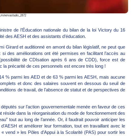
_minervastudio_2872
stre de l’Éducation nationale du bilan de la loi Victory du 16
arité des AESH et des assistants d’éducation.
i Girard et auditionné en amont du bilan législatif, ne peut que
: si des améliorations ont été permises en facilitant l’accès au
ossibilité de CDIsation après 6 ans de CDD), force est de
c la précarité de ces personnels est encore très long !
e 14 % parmi les AED et de 63 % parmi les AESH, mais aucune
omplets et donc des salaires souvent en dessous du seuil de
ditions de travail, de l’absence de statut et de perspectives de
es députés sur l’action gouvernementale menée en faveur de ces
réside dans la réorganisation du mode de fonctionnement des
au” tout au long de l’année. Or, il faudrait pouvoir anticiper les
AESH et améliorer leur formation, tout en travaillant avec le
« vend » les Pôles d’Appui à la Scolarité (PAS) pour sortir les