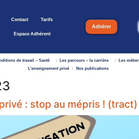
Contact
Tarifs
Adhérer
Espace Adhérent
ditions de travail – Santé
Les parcours – la carrière
Les métier
L’enseignement privé
Nos publications
23
vé : stop au mépris ! (tract)