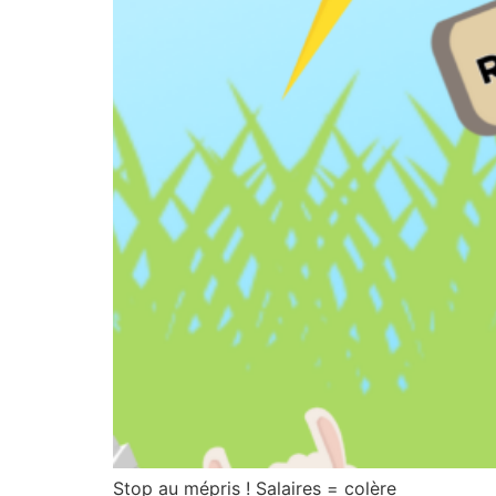
Stop au mépris ! Salaires = colère