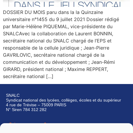
DOSSIER DU MOIS paru dans la la Quinzaine
universitaire n°1455 du 9 juillet 2021 Dossier rédigé
par Marie-Hélène PIQUEMAL, vice-présidente du
SNALCAvec la collaboration de Laurent BONNIN,
secrétaire national du SNALC chargé de l’EPS et
responsable de la cellule juridique ; Jean-Pierre
GAVRILOVIC, secrétaire national chargé de la
communication et du développement ; Jean-Rémi
GIRARD, président national ; Maxime REPPERT,
secrétaire national […]
SNALC
Syndicat national des lycées, collèges, écoles et du supérieur
4 rue de Trévise – 75009 PARIS
N° Siren 784 312 282
Qui sommes-nous ?