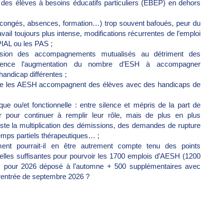
 des élèves à besoins éducatifs particuliers (EBEP) en dehors
s (congés, absences, formation…) trop souvent bafoués, peur du
ail toujours plus intense, modifications récurrentes de l’emploi
PIAL ou les PAS ;
losion des accompagnements mutualisés au détriment des
urrence l’augmentation du nombre d’ESH à accompagner
andicap différentes ;
 que les AESH accompagnent des élèves avec des handicaps de
que ou/et fonctionnelle : entre silence et mépris de la part de
er pour continuer à remplir leur rôle, mais de plus en plus
te la multiplication des démissions, des demandes de rupture
emps partiels thérapeutiques… ;
ent pourrait-il en être autrement compte tenu des points
lles suffisantes pour pourvoir les 1700 emplois d’AESH (1200
ces pour 2026 déposé à l’automne + 500 supplémentaires avec
 rentrée de septembre 2026 ?