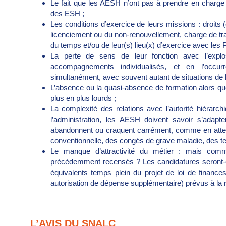
Le fait que les AESH n’ont pas à prendre en charge
des ESH ;
Les conditions d’exercice de leurs missions : droit
licenciement ou du non-renouvellement, charge de trav
du temps et/ou de leur(s) lieu(x) d’exercice avec les 
La perte de sens de leur fonction avec l’exp
accompagnements individualisés, et en l’occ
simultanément, avec souvent autant de situations de h
L’absence ou la quasi-absence de formation alors
plus en plus lourds ;
La complexité des relations avec l’autorité hiérarchi
l’administration, les AESH doivent savoir s’adapt
abandonnent ou craquent carrément, comme en attes
conventionnelle, des congés de grave maladie, des t
Le manque d’attractivité du métier : mais comm
précédemment recensés ? Les candidatures seront-e
équivalents temps plein du projet de loi de finan
autorisation de dépense supplémentaire) prévus à la
L’AVIS DU SNALC